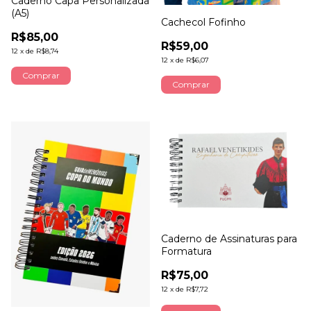
Caderno Capa Personalizada
(A5)
Cachecol Fofinho
R$85,00
R$59,00
12
x
de
R$8,74
12
x
de
R$6,07
Comprar
Caderno de Assinaturas para
Formatura
R$75,00
12
x
de
R$7,72