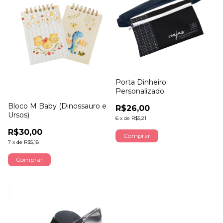
Porta Dinheiro
Personalizado
Bloco M Baby (Dinossauro e
R$26,00
Ursos)
6
x
de
R$5,21
R$30,00
7
x
de
R$5,18
Comprar