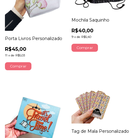
Mochila Saquinho
R$40,00
9
x
de
R$5,40
Porta Livros Personalizado
R$45,00
11
x
de
R$5,03
Tag de Mala Personalizado