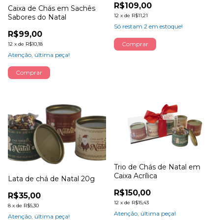
R$109,00
Caixa de Chás em Sachês
12
x
de
R$11,21
Sabores do Natal
Só restam
2
em estoque!
R$99,00
12
x
de
R$10,18
Atenção, última peça!
Trio de Chás de Natal em
Caixa Acrílica
Lata de chá de Natal 20g
R$150,00
R$35,00
12
x
de
R$15,43
8
x
de
R$5,30
Atenção, última peça!
Atenção, última peça!