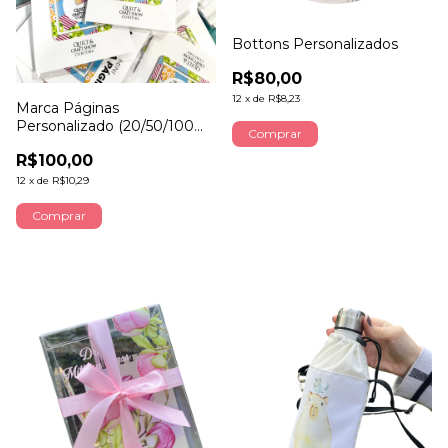
Bottons Personalizados
R$80,00
12
x
de
R$8,23
Marca Páginas
Personalizado (20/50/100
Comprar
unidades)
R$100,00
12
x
de
R$10,29
Comprar