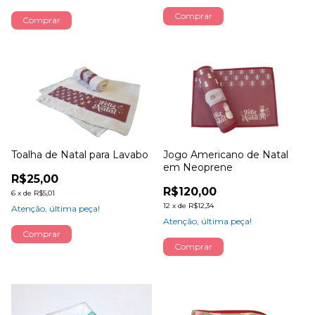
Comprar
Toalha de Natal para Lavabo
Jogo Americano de Natal
em Neoprene
R$25,00
R$120,00
6
x
de
R$5,01
12
x
de
R$12,34
Atenção, última peça!
Atenção, última peça!
Comprar