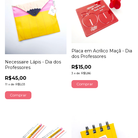
Placa em Acrílico Maçã - Dia
dos Professores
Necessaire Lápis - Dia dos
R$15,00
Professores
3
x
de
R$5,86
R$45,00
11
x
de
R$5,03