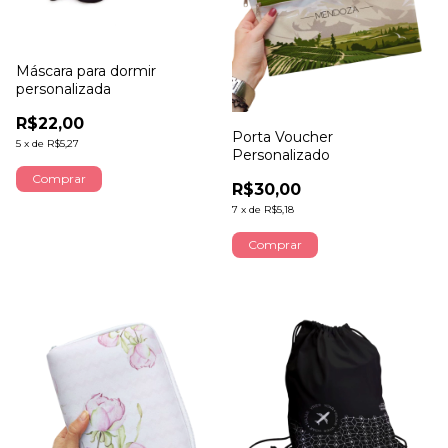
Máscara para dormir
personalizada
R$22,00
Porta Voucher
5
x
de
R$5,27
Personalizado
R$30,00
7
x
de
R$5,18