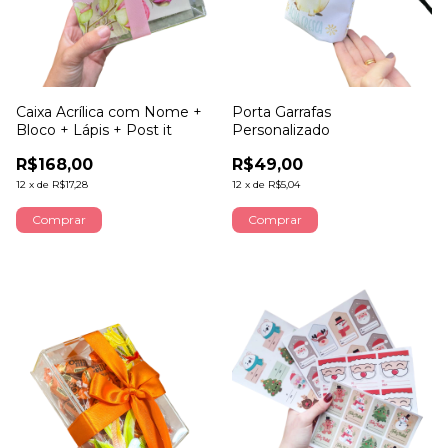
Caixa Acrílica com Nome +
Porta Garrafas
Bloco + Lápis + Post it
Personalizado
R$168,00
R$49,00
12
x
de
R$17,28
12
x
de
R$5,04