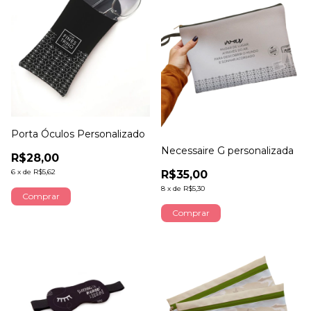
Porta Óculos Personalizado
Necessaire G personalizada
R$28,00
6
x
de
R$5,62
R$35,00
8
x
de
R$5,30