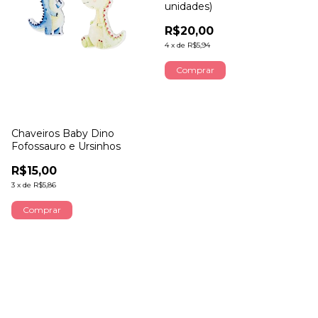
unidades)
R$20,00
4
x
de
R$5,94
Comprar
Chaveiros Baby Dino
Fofossauro e Ursinhos
R$15,00
3
x
de
R$5,86
Comprar