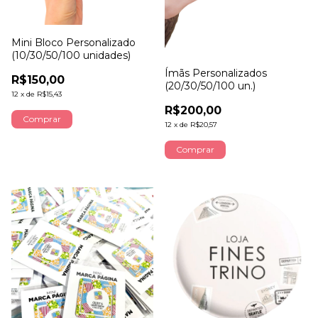
Mini Bloco Personalizado
(10/30/50/100 unidades)
Ímãs Personalizados
R$150,00
(20/30/50/100 un.)
12
x
de
R$15,43
R$200,00
Comprar
12
x
de
R$20,57
Comprar