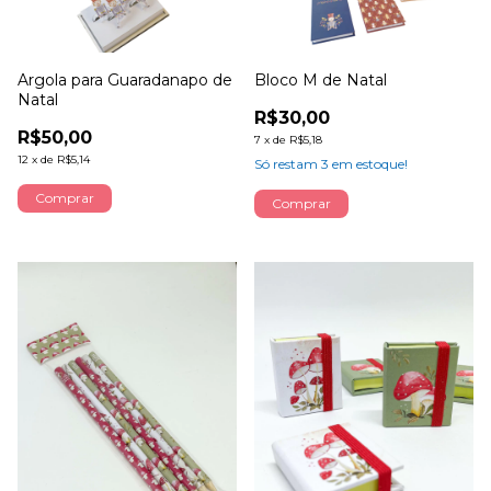
Argola para Guaradanapo de
Bloco M de Natal
Natal
R$30,00
R$50,00
7
x
de
R$5,18
12
x
de
R$5,14
Só restam
3
em estoque!
Comprar
Comprar