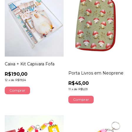
Caixa + Kit Capivara Fofa
Porta Livros em Neoprene
R$190,00
12
x
de
R$19,54
R$45,00
11
x
de
R$5,03
Comprar