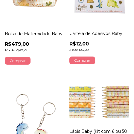
Cartela de Adesivos Baby
Bolsa de Maternidade Baby
R$12,00
R$479,00
2
x
de
R$7,00
12
x
de
R$49,27
Comprar
Comprar
Lápis Baby (kit com 6 ou 50