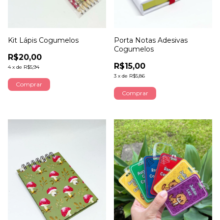
Kit Lápis Cogumelos
Porta Notas Adesivas
Cogumelos
R$20,00
R$15,00
4
x
de
R$5,94
3
x
de
R$5,86
Comprar