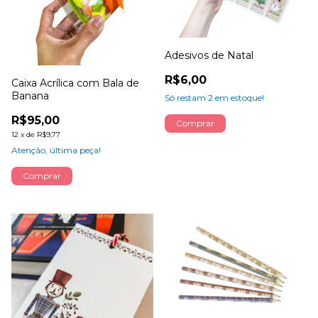
Adesivos de Natal
R$6,00
Caixa Acrílica com Bala de
Banana
Só restam
2
em estoque!
R$95,00
Comprar
12
x
de
R$9,77
Atenção, última peça!