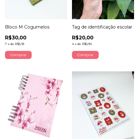
Bloco M Cogumelos
Tag de identificação escolar
R$30,00
R$20,00
7
x
de
R$5,18
4
x
de
R$5,94
Comprar