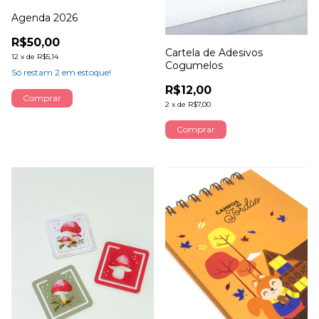
Agenda 2026
R$50,00
Cartela de Adesivos
12
x
de
R$5,14
Cogumelos
Só restam
2
em estoque!
R$12,00
Comprar
2
x
de
R$7,00