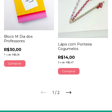
Bloco M Dia dos
Professores
Lápis com Ponteira
Cogumelos
R$30,00
7
x
de
R$5,18
R$14,00
3
x
de
R$5,47
Comprar
1
/
2