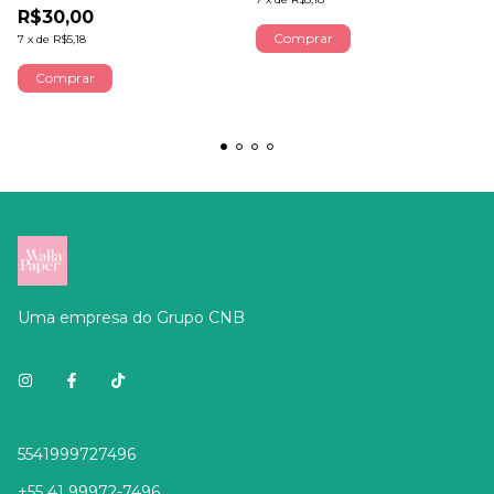
R$30,00
7
x
de
R$5,18
Uma empresa do Grupo CNB
5541999727496
+55 41 99972-7496