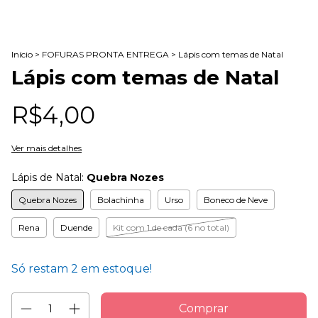
Início
>
FOFURAS PRONTA ENTREGA
>
Lápis com temas de Natal
Lápis com temas de Natal
R$4,00
Ver mais detalhes
Lápis de Natal:
Quebra Nozes
Quebra Nozes
Bolachinha
Urso
Boneco de Neve
Rena
Duende
Kit com 1 de cada (6 no total)
Só restam
2
em estoque!